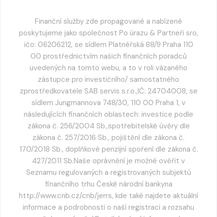
Finanční služby zde propagované a nabízené
poskytujeme jako společnost Po úrazu & Partneři sro,
ičo: 06206212, se sídlem Platnéřská 88/9 Praha 110
00 prostřednictvím našich finančních poradců
uvedených na tomto webu, a to v roli vázaného
zástupce pro investičního/ samostatného
zprostředkovatele SAB servis s.r.o.,IČ: 24704008, se
sídlem Jungmannova 748/30, 110 00 Praha 1, v
následujících finančních oblastech: investice podle
zákona č. 256/2004 Sb.,spotřebitelské úvěry dle
zákona č. 257/2016 Sb., pojištění dle zákona č.
170/2018 Sb., doplňkové penzijní spoření dle zákona č.
427/2011 Sb.Naše oprávnění je možné ověřit v
Seznamu regulovaných a registrovaných subjektů
finančního trhu České národní bankyna
http://www.cnb.cz/cnb/jerrs, kde také najdete aktuální
informace a podrobnosti o naší registraci a rozsahu