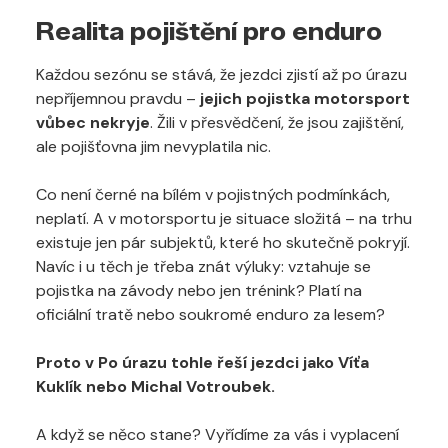
Realita pojištění pro enduro
Každou sezónu se stává, že jezdci zjistí až po úrazu
nepříjemnou pravdu –
jejich pojistka motorsport
vůbec nekryje
. Žili v přesvědčení, že jsou zajištění,
ale pojišťovna jim nevyplatila nic.
Co není černé na bílém v pojistných podmínkách,
neplatí. A v motorsportu je situace složitá – na trhu
existuje jen pár subjektů, které ho skutečně pokryjí.
Navíc i u těch je třeba znát výluky: vztahuje se
pojistka na závody nebo jen trénink? Platí na
oficiální tratě nebo soukromé enduro za lesem?
Proto v Po úrazu tohle řeší jezdci jako Víťa
Kuklík nebo Michal Votroubek.
A když se něco stane? Vyřídíme za vás i vyplacení