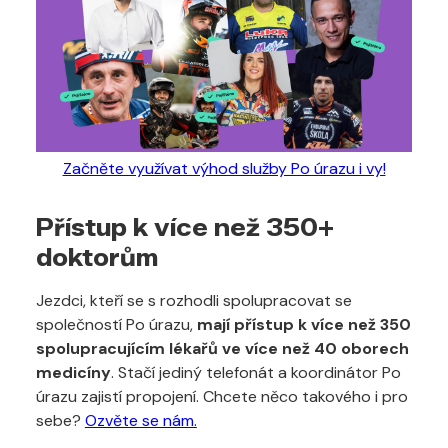
Začněte využívat výhod služby Po úrazu i vy!
Přístup k více než 350+
doktorům
Jezdci, kteří se s rozhodli spolupracovat se
společností Po úrazu,
mají přístup k více než 350
spolupracujícím lékařů ve více než 40 oborech
medicíny
. Stačí jediný telefonát a koordinátor Po
úrazu zajistí propojení. Chcete něco takového i pro
sebe?
Ozvěte se nám.