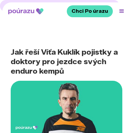
Ozvěte se nám
+420 720 405 351
Chci Po úrazu
Jak řeší Víťa Kuklík pojistky a
doktory pro jezdce svých
enduro kempů